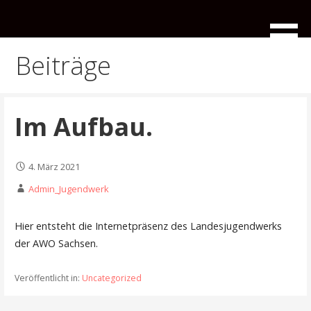
Zum
Inhalt
Das Landesjugendwerk der AWO ist der eigenständigen
Landesjugendwerk der
springen
Kinder- und Jugendverbandes der Arbeiterwohlfahrt in
AWO Sachsen
Beiträge
Sachsen
Im Aufbau.
4. März 2021
Admin_Jugendwerk
Hier entsteht die Internetpräsenz des Landesjugendwerks
der AWO Sachsen.
Veröffentlicht in:
Uncategorized