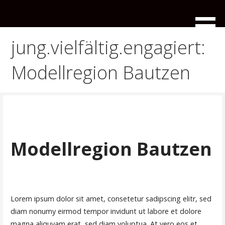
Zum
Inhalt
Das Landesjugendwerk der AWO ist der eigenständigen
Landesjugendwerk der
springen
Kinder- und Jugendverbandes der Arbeiterwohlfahrt in
AWO Sachsen
jung.vielfältig.engagiert:
Sachsen
Modellregion Bautzen
Modellregion Bautzen
Lorem ipsum dolor sit amet, consetetur sadipscing elitr, sed
diam nonumy eirmod tempor invidunt ut labore et dolore
magna aliquyam erat, sed diam voluptua. At vero eos et